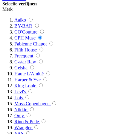
Selectie verfijnen
Merk
Aaiko
BY-BAR
CO'Couture
CPH Muse
Fabienne Chapot
Fifth House
Freequent
G-star Raw
Geisha
Haute L'Amitié
Harper & Yve
King Louie
Levi's
Lois
Moss Copenhagen
Nikkie
Only
Rino & Pelle
Wrangler
YAS