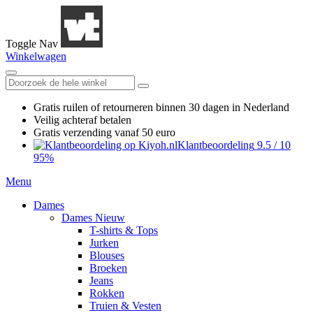
Toggle Nav
Winkelwagen
Gratis ruilen
of retourneren
binnen 30 dagen in Nederland
Veilig achteraf betalen
Gratis verzending
vanaf 50 euro
Klantbeoordeling
9.5
/
10
95%
Menu
Dames
Dames Nieuw
T-shirts & Tops
Jurken
Blouses
Broeken
Jeans
Rokken
Truien & Vesten