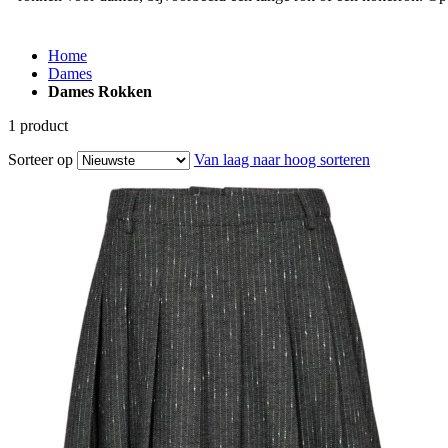
Home
Dames
Dames Rokken
1
product
Sorteer op
Van laag naar hoog sorteren