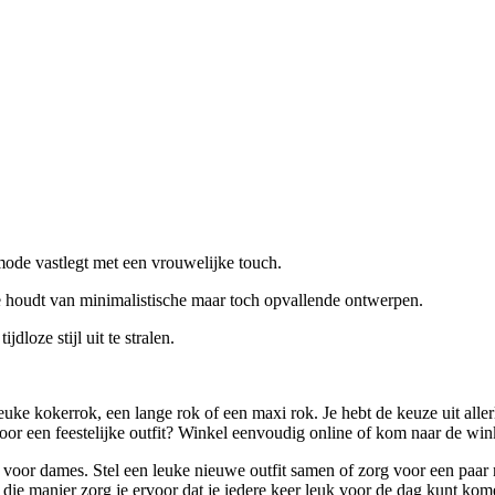
ode vastlegt met een vrouwelijke touch.
ie houdt van minimalistische maar toch opvallende ontwerpen.
loze stijl uit te stralen.
ke kokerrok, een lange rok of een maxi rok. Je hebt de keuze uit alle
or een feestelijke outfit? Winkel eenvoudig online of kom naar de winke
voor dames. Stel een leuke nieuwe outfit samen of zorg voor een paar ni
e manier zorg je ervoor dat je iedere keer leuk voor de dag kunt komen,