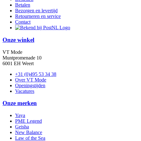
Betalen
Bezorgen en levertijd
Retourneren en service
Contact
Onze winkel
VT Mode
Muntpromenade 10
6001 EH Weert
+31 (0)495 53 34 38
Over VT Mode
Openingstijden
Vacatures
Onze merken
Yaya
PME Legend
Geisha
New Balance
Law of the Sea