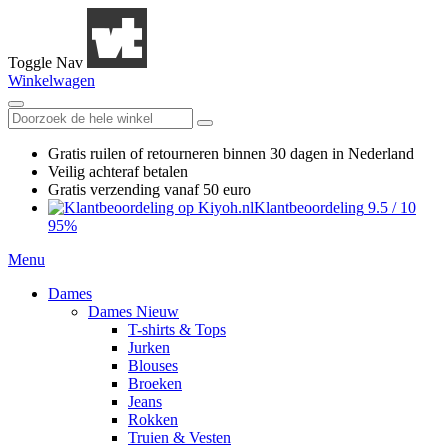
Toggle Nav
Winkelwagen
Gratis ruilen
of retourneren
binnen 30 dagen in Nederland
Veilig achteraf betalen
Gratis verzending
vanaf 50 euro
Klantbeoordeling
9.5
/
10
95%
Menu
Dames
Dames Nieuw
T-shirts & Tops
Jurken
Blouses
Broeken
Jeans
Rokken
Truien & Vesten