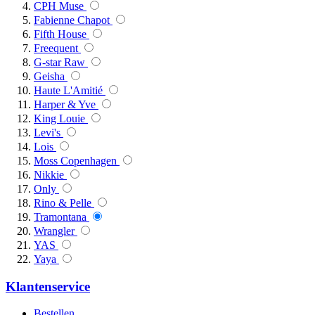
CPH Muse
Fabienne Chapot
Fifth House
Freequent
G-star Raw
Geisha
Haute L'Amitié
Harper & Yve
King Louie
Levi's
Lois
Moss Copenhagen
Nikkie
Only
Rino & Pelle
Tramontana
Wrangler
YAS
Yaya
Klantenservice
Bestellen