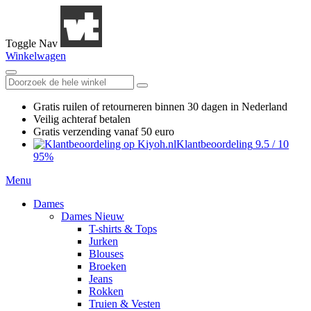
Toggle Nav
Winkelwagen
Gratis ruilen
of retourneren
binnen 30 dagen in Nederland
Veilig achteraf betalen
Gratis verzending
vanaf 50 euro
Klantbeoordeling
9.5
/
10
95%
Menu
Dames
Dames Nieuw
T-shirts & Tops
Jurken
Blouses
Broeken
Jeans
Rokken
Truien & Vesten