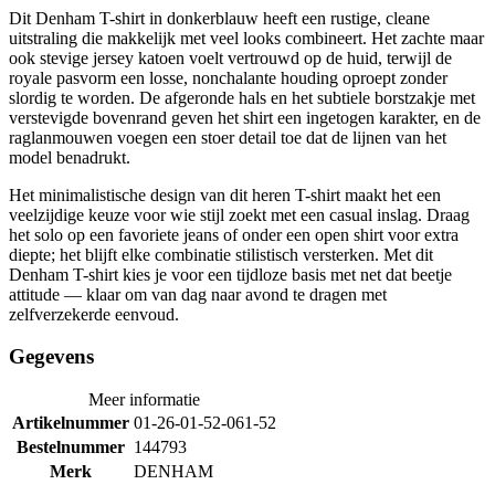
Dit Denham T-shirt in donkerblauw heeft een rustige, cleane
uitstraling die makkelijk met veel looks combineert. Het zachte maar
ook stevige jersey katoen voelt vertrouwd op de huid, terwijl de
royale pasvorm een losse, nonchalante houding oproept zonder
slordig te worden. De afgeronde hals en het subtiele borstzakje met
verstevigde bovenrand geven het shirt een ingetogen karakter, en de
raglanmouwen voegen een stoer detail toe dat de lijnen van het
model benadrukt.
Het minimalistische design van dit heren T-shirt maakt het een
veelzijdige keuze voor wie stijl zoekt met een casual inslag. Draag
het solo op een favoriete jeans of onder een open shirt voor extra
diepte; het blijft elke combinatie stilistisch versterken. Met dit
Denham T-shirt kies je voor een tijdloze basis met net dat beetje
attitude — klaar om van dag naar avond te dragen met
zelfverzekerde eenvoud.
Gegevens
Meer informatie
Artikelnummer
01-26-01-52-061-52
Bestelnummer
144793
Merk
DENHAM