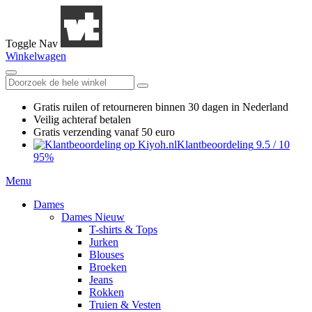
Toggle Nav
Winkelwagen
Gratis ruilen
of retourneren
binnen 30 dagen in Nederland
Veilig achteraf betalen
Gratis verzending
vanaf 50 euro
Klantbeoordeling
9.5
/
10
95%
Menu
Dames
Dames Nieuw
T-shirts & Tops
Jurken
Blouses
Broeken
Jeans
Rokken
Truien & Vesten