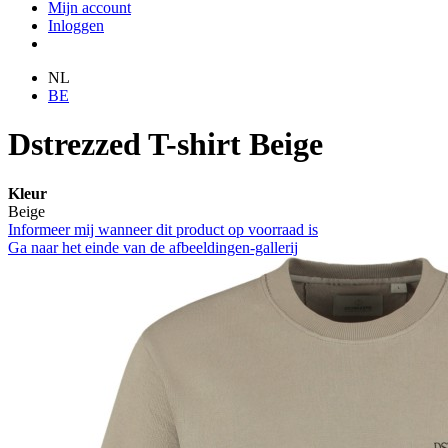
Mijn account
Inloggen
NL
BE
Dstrezzed T-shirt Beige
Kleur
Beige
Informeer mij wanneer dit product op voorraad is
Ga naar het einde van de afbeeldingen-gallerij