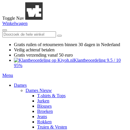
Toggle Nav
Winkelwagen
Gratis ruilen
of retourneren
binnen 30 dagen in Nederland
Veilig achteraf betalen
Gratis verzending
vanaf 50 euro
Klantbeoordeling
9.5
/
10
95%
Menu
Dames
Dames Nieuw
T-shirts & Tops
Jurken
Blouses
Broeken
Jeans
Rokken
Truien & Vesten