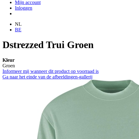
Mijn account
Inloggen
NL
BE
Dstrezzed Trui Groen
Kleur
Groen
Informeer mij wanneer dit product op voorraad is
Ga naar het einde van de afbeeldingen-gallerij