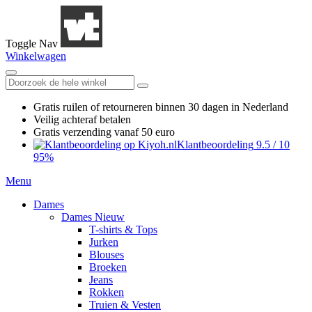
Toggle Nav
Winkelwagen
Gratis ruilen
of retourneren
binnen 30 dagen in Nederland
Veilig achteraf betalen
Gratis verzending
vanaf 50 euro
Klantbeoordeling
9.5
/
10
95%
Menu
Dames
Dames Nieuw
T-shirts & Tops
Jurken
Blouses
Broeken
Jeans
Rokken
Truien & Vesten