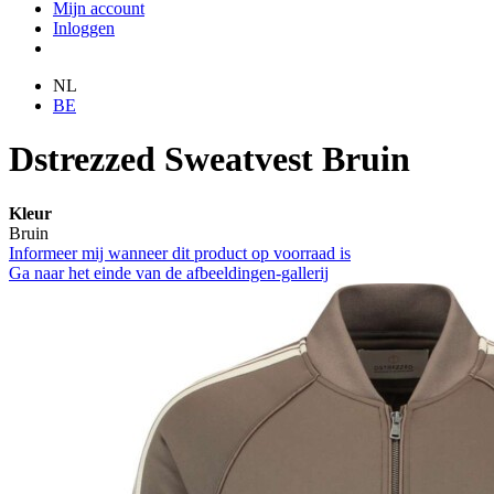
Mijn account
Inloggen
NL
BE
Dstrezzed Sweatvest Bruin
Kleur
Bruin
Informeer mij wanneer dit product op voorraad is
Ga naar het einde van de afbeeldingen-gallerij