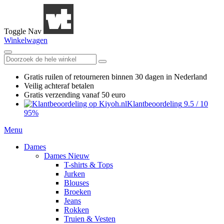
Toggle Nav
Winkelwagen
Gratis ruilen
of retourneren
binnen 30 dagen in Nederland
Veilig achteraf betalen
Gratis verzending
vanaf 50 euro
Klantbeoordeling
9.5
/
10
95%
Menu
Dames
Dames Nieuw
T-shirts & Tops
Jurken
Blouses
Broeken
Jeans
Rokken
Truien & Vesten