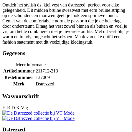
Ontdek het stylish ds_kjel vest van dstrezzed, perfect voor elke
gelegenheid. Dit midden bruine sweatvest met ecru bruine striping
op de schouders en mouwen geeft je look een sportieve touch.
Geniet van de comfortabele normale pasvorm die je de hele dag
door ondersteunt. Draag het vest zowel binnen als buiten en voel je
vrij om het te combineren met je favoriete outfits. Met dit vest blijf je
warm en trendy, ongeacht het seizoen. Maak van elke outfit een
fashion statement met dit veelzijdige kledingstuk.
Gegevens
Meer informatie
Artikelnummer
211712-213
Bestelnummer
137069
Merk
Dstrezzed
Wasvoorschrift
H R D K V g
Dstrezzed