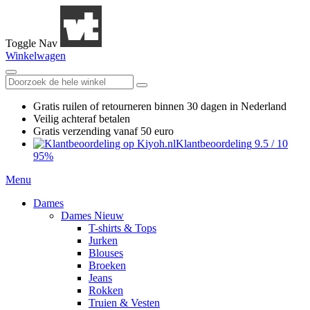
Toggle Nav
Winkelwagen
Gratis ruilen
of retourneren
binnen 30 dagen in Nederland
Veilig achteraf betalen
Gratis verzending
vanaf 50 euro
Klantbeoordeling
9.5
/
10
95%
Menu
Dames
Dames Nieuw
T-shirts & Tops
Jurken
Blouses
Broeken
Jeans
Rokken
Truien & Vesten