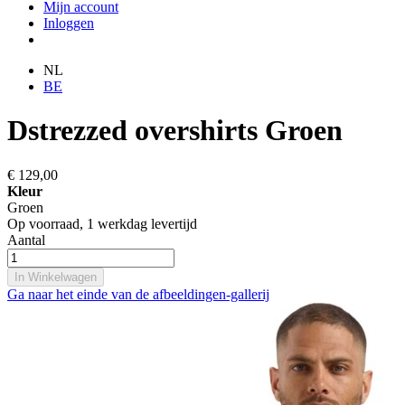
Mijn account
Inloggen
NL
BE
Dstrezzed overshirts Groen
€ 129,00
Kleur
Groen
Op voorraad,
1 werkdag levertijd
Aantal
In Winkelwagen
Ga naar het einde van de afbeeldingen-gallerij