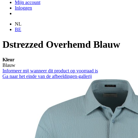
Mijn account
Inloggen
NL
BE
Dstrezzed Overhemd Blauw
Kleur
Blauw
Informeer mij wanneer dit product op voorraad is
Ga naar het einde van de afbeeldingen-gallerij