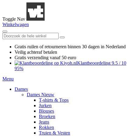
Toggle Nav
Winkelwagen
Gratis ruilen
of retourneren
binnen 30 dagen in Nederland
Veilig achteraf betalen
Gratis verzending
vanaf 50 euro
Klantbeoordeling
9.5
/
10
95%
Menu
Dames
Dames Nieuw
T-shirts & Tops
Jurken
Blouses
Broeken
Jeans
Rokken
Truien & Vesten