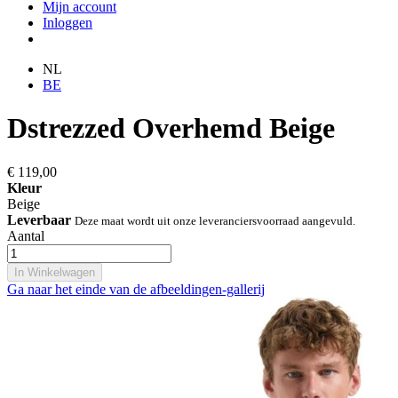
Mijn account
Inloggen
NL
BE
Dstrezzed Overhemd Beige
€ 119,00
Kleur
Beige
Leverbaar
Deze maat wordt uit onze leveranciersvoorraad aangevuld.
Aantal
In Winkelwagen
Ga naar het einde van de afbeeldingen-gallerij