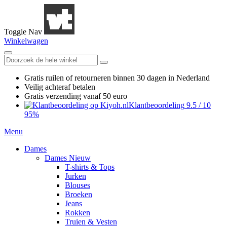
Toggle Nav
Winkelwagen
Gratis ruilen
of retourneren
binnen 30 dagen in Nederland
Veilig achteraf betalen
Gratis verzending
vanaf 50 euro
Klantbeoordeling
9.5
/
10
95%
Menu
Dames
Dames Nieuw
T-shirts & Tops
Jurken
Blouses
Broeken
Jeans
Rokken
Truien & Vesten