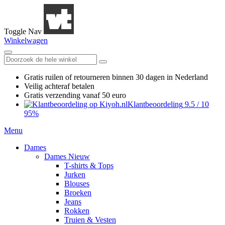
Toggle Nav
Winkelwagen
Gratis ruilen
of retourneren
binnen 30 dagen in Nederland
Veilig achteraf betalen
Gratis verzending
vanaf 50 euro
Klantbeoordeling
9.5
/
10
95%
Menu
Dames
Dames Nieuw
T-shirts & Tops
Jurken
Blouses
Broeken
Jeans
Rokken
Truien & Vesten