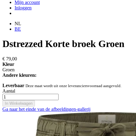
Mijn account
Inloggen
NL
BE
Dstrezzed Korte broek Groen
€ 79,00
Kleur
Groen
Andere kleuren:
Leverbaar
Deze maat wordt uit onze leveranciersvoorraad aangevuld.
Aantal
In Winkelwagen
Ga naar het einde van de afbeeldingen-gallerij