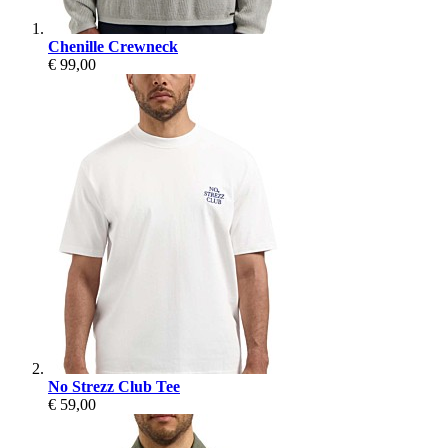
Chenille Crewneck
€ 99,00
No Strezz Club Tee
€ 59,00