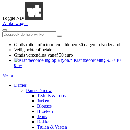
Toggle Nav
Winkelwagen
Gratis ruilen
of retourneren
binnen 30 dagen in Nederland
Veilig achteraf betalen
Gratis verzending
vanaf 50 euro
Klantbeoordeling
9.5
/
10
95%
Menu
Dames
Dames Nieuw
T-shirts & Tops
Jurken
Blouses
Broeken
Jeans
Rokken
Truien & Vesten