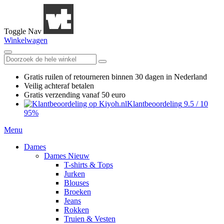
Toggle Nav
Winkelwagen
Gratis ruilen
of retourneren
binnen 30 dagen in Nederland
Veilig achteraf betalen
Gratis verzending
vanaf 50 euro
Klantbeoordeling
9.5
/
10
95%
Menu
Dames
Dames Nieuw
T-shirts & Tops
Jurken
Blouses
Broeken
Jeans
Rokken
Truien & Vesten