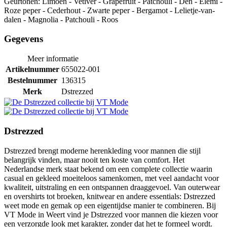
Geurtonen: Limoen - Vetiver - Grapefruit - Patchouli - Den - Elemi -
Roze peper - Cederhout - Zwarte peper - Bergamot - Lelietje-van-
dalen - Magnolia - Patchouli - Roos
Gegevens
Meer informatie
Artikelnummer
655022-001
Bestelnummer
136315
Merk
Dstrezzed
Dstrezzed
Dstrezzed brengt moderne herenkleding voor mannen die stijl
belangrijk vinden, maar nooit ten koste van comfort. Het
Nederlandse merk staat bekend om een complete collectie waarin
casual en gekleed moeiteloos samenkomen, met veel aandacht voor
kwaliteit, uitstraling en een ontspannen draaggevoel. Van outerwear
en overshirts tot broeken, knitwear en andere essentials: Dstrezzed
weet mode en gemak op een eigentijdse manier te combineren. Bij
VT Mode in Weert vind je Dstrezzed voor mannen die kiezen voor
een verzorgde look met karakter, zonder dat het te formeel wordt.