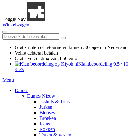
Toggle Nav
Winkelwagen
Gratis ruilen
of retourneren
binnen 30 dagen in Nederland
Veilig achteraf betalen
Gratis verzending
vanaf 50 euro
Klantbeoordeling
9.5
/
10
95%
Menu
Dames
Dames Nieuw
T-shirts & Tops
Jurken
Blouses
Broeken
Jeans
Rokken
Truien & Vesten