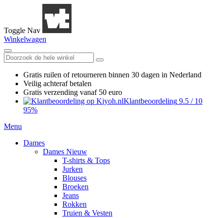
Toggle Nav
Winkelwagen
Gratis ruilen
of retourneren
binnen 30 dagen in Nederland
Veilig achteraf betalen
Gratis verzending
vanaf 50 euro
Klantbeoordeling
9.5
/
10
95%
Menu
Dames
Dames Nieuw
T-shirts & Tops
Jurken
Blouses
Broeken
Jeans
Rokken
Truien & Vesten