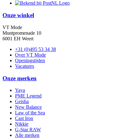
Onze winkel
VT Mode
Muntpromenade 10
6001 EH Weert
+31 (0)495 53 34 38
Over VT Mode
Openingstijden
Vacatures
Onze merken
Yaya
PME Legend
Geisha
New Balance
Law of the Sea
Cast Iron
Nikkie
G-Star RAW
Alle merken