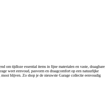
nd om tijdloze essential items in fijne materialen en vaste, draagbare
 Garage weet eenvoud, pasvorm en draagcomfort op een natuurlijke
 mooi blijven. Zo shop je de nieuwste Garage collectie eenvoudig