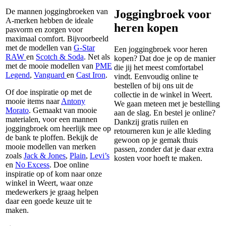
De mannen joggingbroeken van
Joggingbroek voor
A-merken hebben de ideale
heren kopen
pasvorm en zorgen voor
maximaal comfort. Bijvoorbeeld
met de modellen van
G-Star
Een joggingbroek voor heren
RAW
en
Scotch & Soda
. Net als
kopen? Dat doe je op de manier
met de mooie modellen van
PME
die jij het meest comfortabel
Legend
,
Vanguard
en
Cast Iron
.
vindt. Eenvoudig online te
bestellen of bij ons uit de
Of doe inspiratie op met de
collectie in de winkel in Weert.
mooie items naar
Antony
We gaan meteen met je bestelling
Morato
. Gemaakt van mooie
aan de slag. En bestel je online?
materialen, voor een mannen
Dankzij gratis ruilen en
joggingbroek om heerlijk mee op
retourneren kun je alle kleding
de bank te ploffen. Bekijk de
gewoon op je gemak thuis
mooie modellen van merken
passen, zonder dat je daar extra
zoals
Jack & Jones
,
Plain
,
Levi’s
kosten voor hoeft te maken.
en
No Excess
. Doe online
inspiratie op of kom naar onze
winkel in Weert, waar onze
medewerkers je graag helpen
daar een goede keuze uit te
maken.