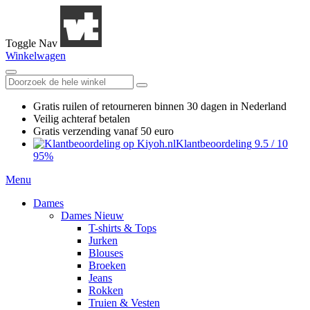
Toggle Nav
Winkelwagen
Gratis ruilen
of retourneren
binnen 30 dagen in Nederland
Veilig achteraf betalen
Gratis verzending
vanaf 50 euro
Klantbeoordeling
9.5
/
10
95%
Menu
Dames
Dames Nieuw
T-shirts & Tops
Jurken
Blouses
Broeken
Jeans
Rokken
Truien & Vesten