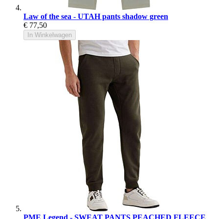
Law of the sea - UTAH pants shadow green
€ 77,50
In Winkelwagen
PME Legend - SWEAT PANTS PEACHED FLEECE