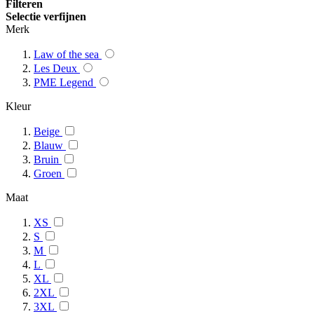
Filteren
Selectie verfijnen
Merk
Law of the sea
Les Deux
PME Legend
Kleur
Beige
Blauw
Bruin
Groen
Maat
XS
S
M
L
XL
2XL
3XL