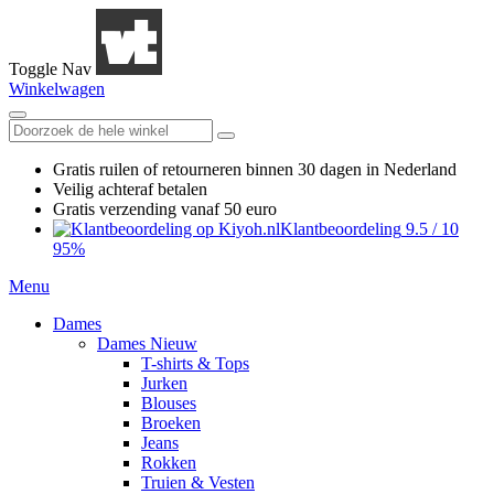
Toggle Nav
Winkelwagen
Gratis ruilen
of retourneren
binnen 30 dagen in Nederland
Veilig achteraf betalen
Gratis verzending
vanaf 50 euro
Klantbeoordeling
9.5
/
10
95%
Menu
Dames
Dames Nieuw
T-shirts & Tops
Jurken
Blouses
Broeken
Jeans
Rokken
Truien & Vesten