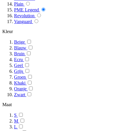
Plain
PME Legend
Revolution
Vanguard
Kleur
Beige
Blauw
Bruin
Ecru
Geel
Grijs
Groen
Khaki
Oranje
Zwart
Maat
S
M
L