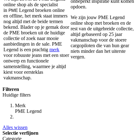
onbeperkt inspiratie kunt komen
online shop als de specialist
opdoen.
in
Legend broeken online
PME
en offline, het merk staat immers
We zijn jouw PME Legend
nog altijd met de beide termen
online shop met broeken en de
bekend. Blader op je gemak door
rest van de uitgebreide collectie,
de PME broeken uit de huidige
altijd gebaseerd op 25 jaar
collectie of zoek naar mooie
vakmanschap voor de stoere
aanbiedingen in de sale. PME
cargopiloten die van hun gear
Legend is een prachtig
merk
niets minder dan het uiterste
voor robuuste jeans met een stoer
vergen.
ontwerp en functionele
samenstelling, waarmee je altijd
kiest voor eersteklas
vakmanschap.
Filteren
Huidige filters
Merk
PME Legend
Alles wissen
Selectie verfijnen
Categorie