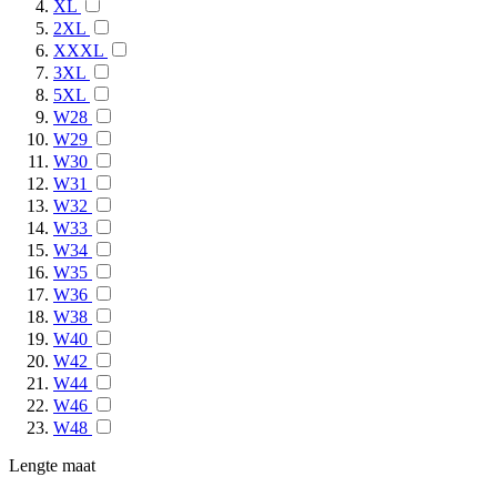
XL
2XL
XXXL
3XL
5XL
W28
W29
W30
W31
W32
W33
W34
W35
W36
W38
W40
W42
W44
W46
W48
Lengte maat