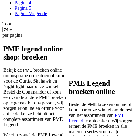
Pagina
4
Pagina
5
Pagina
Volgende
Toon
per pagina
PME legend online
shop: broeken
Bekijk de
broeken online
PME
om inspiratie op te doen of kom
voor de Curtis, Skyhawk en
PME Legend
Nightflight naar onze winkel.
broeken online
Bestel de Commander of kom
een van de andere PME broeken
op je gemak bij ons passen, wij
Bestel de
broeken online of
PME
zorgen er online en offline voor
kom naar onze winkel om de rest
dat je de keuze hebt uit het
van het assortiment van
PME
complete assortiment van PME
Legend
te ontdekken. Wij zorgen
Legend.
er met de PME broeken in alle
maten en series voor dat je
We zijn zowel de PME Legend