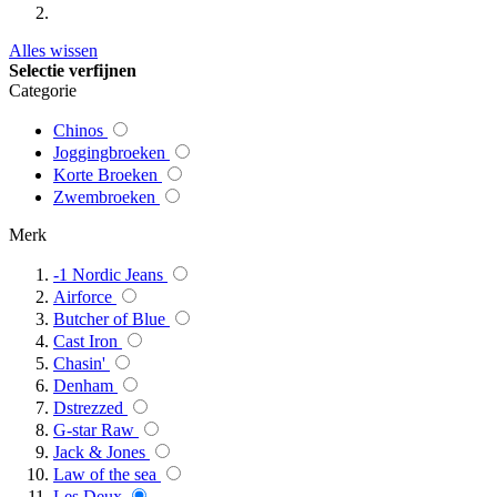
Alles wissen
Selectie verfijnen
Categorie
Chinos
Joggingbroeken
Korte Broeken
Zwembroeken
Merk
-1 Nordic Jeans
Airforce
Butcher of Blue
Cast Iron
Chasin'
Denham
Dstrezzed
G-star Raw
Jack & Jones
Law of the sea
Les Deux