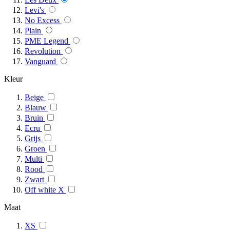
Levi's
No Excess
Plain
PME Legend
Revolution
Vanguard
Kleur
Beige
Blauw
Bruin
Ecru
Grijs
Groen
Multi
Rood
Zwart
Off white X
Maat
XS