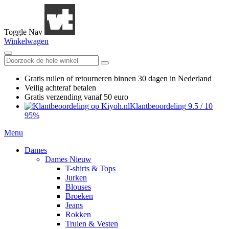
Toggle Nav
Winkelwagen
Gratis ruilen
of retourneren
binnen 30 dagen in Nederland
Veilig achteraf betalen
Gratis verzending
vanaf 50 euro
Klantbeoordeling
9.5
/
10
95%
Menu
Dames
Dames Nieuw
T-shirts & Tops
Jurken
Blouses
Broeken
Jeans
Rokken
Truien & Vesten