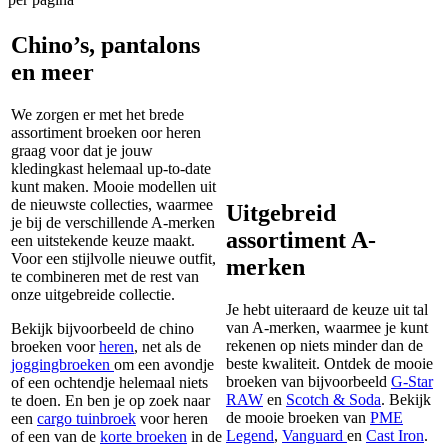
Chino’s, pantalons
en meer
We zorgen er met het brede
assortiment broeken oor heren
graag voor dat je jouw
kledingkast helemaal up-to-date
kunt maken. Mooie modellen uit
de nieuwste collecties, waarmee
Uitgebreid
je bij de verschillende A-merken
assortiment A-
een uitstekende keuze maakt.
Voor een stijlvolle nieuwe outfit,
merken
te combineren met de rest van
onze uitgebreide collectie.
Je hebt uiteraard de keuze uit tal
van A-merken, waarmee je kunt
Bekijk bijvoorbeeld de chino
rekenen op niets minder dan de
broeken voor
heren
, net als de
beste kwaliteit. Ontdek de mooie
joggingbroeken
om een avondje
broeken van bijvoorbeeld
G-Star
of een ochtendje helemaal niets
RAW
en
Scotch & Soda
. Bekijk
te doen. En ben je op zoek naar
de mooie broeken van
PME
een
cargo tuinbroek
voor heren
Legend
,
Vanguard
en
Cast Iron
.
of een van de
korte broeken
in de