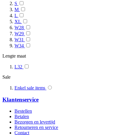
S
M
L
XL
W28
W29
W31
W34
Lengte maat
L32
Sale
Enkel sale items
Klantenservice
Bestellen
Betalen
Bezorgen en levertijd
Retourneren en service
Contact