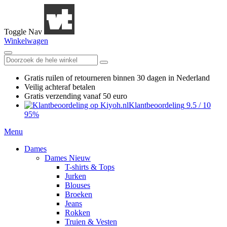
Toggle Nav
Winkelwagen
Gratis ruilen
of retourneren
binnen 30 dagen in Nederland
Veilig achteraf betalen
Gratis verzending
vanaf 50 euro
Klantbeoordeling
9.5
/
10
95%
Menu
Dames
Dames Nieuw
T-shirts & Tops
Jurken
Blouses
Broeken
Jeans
Rokken
Truien & Vesten