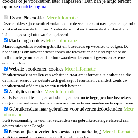
cookies of je voorkeuren later aanpassen? Dan kan je altijd terecht
op onze
cookie pagina
.
Essentiële cookies
Meer informatie
Deze cookies zijn essentieel zodat je door de website kunt navigeren en gebruik
kunt maken van de functies. Zonder deze cookies kunnen de diensten die je
hebt aangevraagd niet worden geleverd.
Marketing cookies
Meer informatie
Marketingcookies worden gebruikt om bezoekers op websites te volgen. De
bedoeling is om advertenties te tonen die relevant en boeiend zijn voor de
individuele gebruiker en daardoor waardevoller voor uitgevers en externe
adverteerders.
Website voorkeuren cookies
Meer informatie
Voorkeurscookies stellen een website in staat om informatie te onthouden die
de manier waarop de website zich gedraagt of eruit ziet, verandert, zoals uw
voorkeurstaal of de regio waarin u zich bevindt.
Analytics cookies
Meer informatie
Statistische cookies helpen website-eigenaren om te begrijpen hoe bezoekers
omgaan met websites door anoniem informatie te verzamelen en te rapporteren.
Gebruikersdata naar gebruiken voor advertentiedoeleinden
Meer
informatie
Stelt toestemming in voor het verzenden van gebruikersdata gerelateerd aan
advertenties naar Google.
Persoonlijke advertenties toestaan (remarketing)
Meer informatie
Stelt toestemming in voor persoonlijke advertenties.