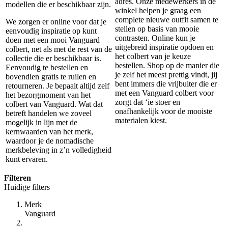
adres. Onze medewerkers in de
modellen die er beschikbaar zijn.
winkel helpen je graag een
complete nieuwe outfit samen te
We zorgen er online voor dat je
stellen op basis van mooie
eenvoudig inspiratie op kunt
contrasten. Online kun je
doen met een mooi Vanguard
uitgebreid inspiratie opdoen en
colbert, net als met de rest van de
het colbert van je keuze
collectie die er beschikbaar is.
bestellen. Shop op de manier die
Eenvoudig te bestellen en
je zelf het meest prettig vindt, jij
bovendien gratis te ruilen en
bent immers die vrijbuiter die er
retourneren. Je bepaalt altijd zelf
met een Vanguard colbert voor
het bezorgmoment van het
zorgt dat ‘ie stoer en
colbert van Vanguard. Wat dat
onafhankelijk voor de mooiste
betreft handelen we zoveel
materialen kiest.
mogelijk in lijn met de
kernwaarden van het merk,
waardoor je de nomadische
merkbeleving in z’n volledigheid
kunt ervaren.
Filteren
Huidige filters
Merk
Vanguard