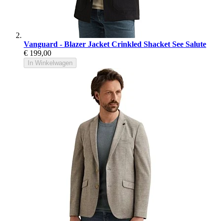
Vanguard - Blazer Jacket Crinkled Shacket See Salute
€ 199,00
In Winkelwagen