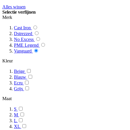
Alles wissen
Selectie verfijnen
Merk
Cast Iron
Dstrezzed
No Excess
PME Legend
Vanguard
Kleur
Beige
Blauw
Ecru
Grijs
Maat
S
M
L
XL