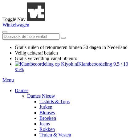
Toggle Nav
Winkelwagen
Gratis ruilen
of retourneren
binnen 30 dagen in Nederland
Veilig achteraf betalen
Gratis verzending
vanaf 50 euro
Klantbeoordeling
9.5
/
10
95%
Menu
Dames
Dames Nieuw
T-shirts & Tops
Jurken
Blouses
Broeken
Jeans
Rokken
Truien & Vesten