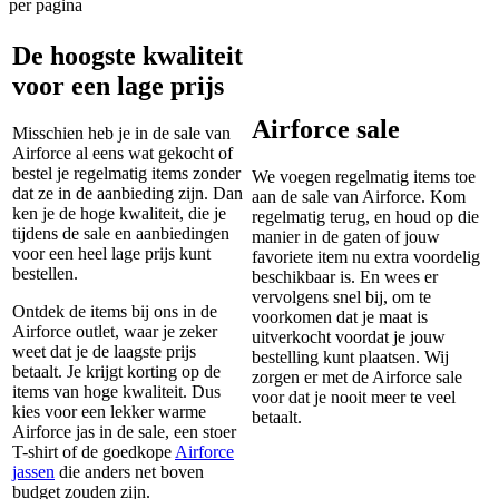
per pagina
De hoogste kwaliteit
voor een lage prijs
Airforce sale
Misschien heb je in de sale van
Airforce al eens wat gekocht of
bestel je regelmatig items zonder
We voegen regelmatig items toe
dat ze in de aanbieding zijn. Dan
aan de sale van Airforce. Kom
ken je de hoge kwaliteit, die je
regelmatig terug, en houd op die
tijdens de sale en aanbiedingen
manier in de gaten of jouw
voor een heel lage prijs kunt
favoriete item nu extra voordelig
bestellen.
beschikbaar is. En wees er
vervolgens snel bij, om te
Ontdek de items bij ons in de
voorkomen dat je maat is
Airforce outlet, waar je zeker
uitverkocht voordat je jouw
weet dat je de laagste prijs
bestelling kunt plaatsen. Wij
betaalt. Je krijgt korting op de
zorgen er met de Airforce sale
items van hoge kwaliteit. Dus
voor dat je nooit meer te veel
kies voor een lekker warme
betaalt.
Airforce jas in de sale, een stoer
T-shirt of de goedkope
Airforce
jassen
die anders net boven
budget zouden zijn.