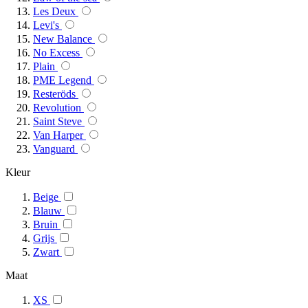
Les Deux
Levi's
New Balance
No Excess
Plain
PME Legend
Resteröds
Revolution
Saint Steve
Van Harper
Vanguard
Kleur
Beige
Blauw
Bruin
Grijs
Zwart
Maat
XS