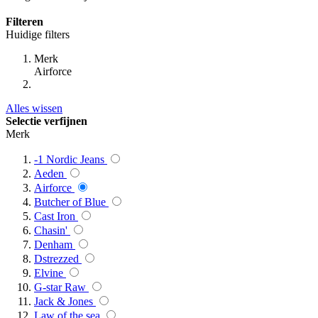
Filteren
Huidige filters
Merk
Airforce
Alles wissen
Selectie verfijnen
Merk
-1 Nordic Jeans
Aeden
Airforce
Butcher of Blue
Cast Iron
Chasin'
Denham
Dstrezzed
Elvine
G-star Raw
Jack & Jones
Law of the sea