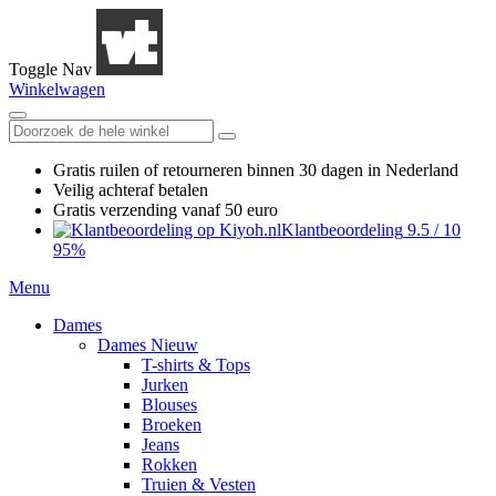
Toggle Nav
Winkelwagen
Gratis ruilen
of retourneren
binnen 30 dagen in Nederland
Veilig achteraf betalen
Gratis verzending
vanaf 50 euro
Klantbeoordeling
9.5
/
10
95%
Menu
Dames
Dames Nieuw
T-shirts & Tops
Jurken
Blouses
Broeken
Jeans
Rokken
Truien & Vesten