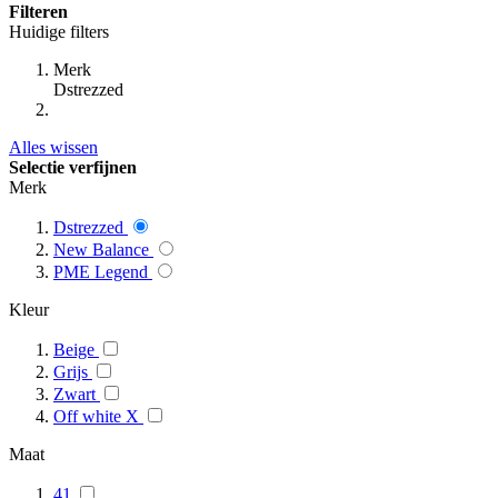
Filteren
Huidige filters
Merk
Dstrezzed
Alles wissen
Selectie verfijnen
Merk
Dstrezzed
New Balance
PME Legend
Kleur
Beige
Grijs
Zwart
Off white X
Maat
41