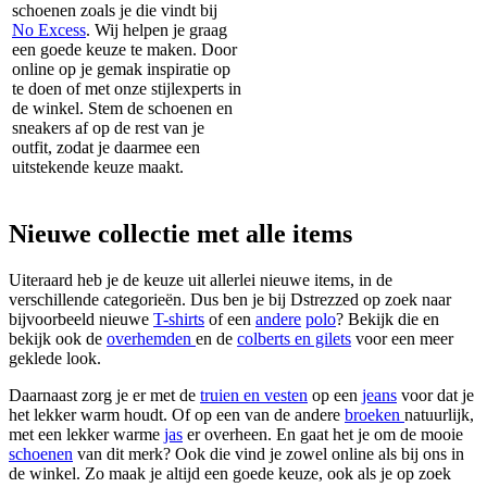
schoenen zoals je die vindt bij
No Excess
. Wij helpen je graag
een goede keuze te maken. Door
online op je gemak inspiratie op
te doen of met onze stijlexperts in
de winkel. Stem de schoenen en
sneakers af op de rest van je
outfit, zodat je daarmee een
uitstekende keuze maakt.
Nieuwe collectie met alle items
Uiteraard heb je de keuze uit allerlei nieuwe items, in de
verschillende categorieën. Dus ben je bij Dstrezzed op zoek naar
bijvoorbeeld nieuwe
T-shirts
of een
andere
polo
? Bekijk die en
bekijk ook de
overhemden
en de
colberts en gilets
voor een meer
geklede look.
Daarnaast zorg je er met de
truien en vesten
op een
jeans
voor dat je
het lekker warm houdt. Of op een van de andere
broeken
natuurlijk,
met een lekker warme
jas
er overheen. En gaat het je om de mooie
schoenen
van dit merk? Ook die vind je zowel online als bij ons in
de winkel. Zo maak je altijd een goede keuze, ook als je op zoek