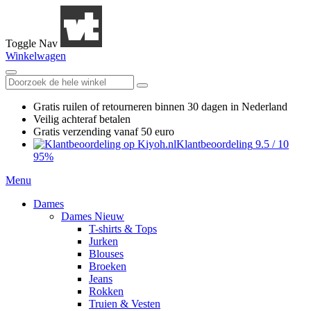
Toggle Nav
Winkelwagen
Gratis ruilen
of retourneren
binnen 30 dagen in Nederland
Veilig achteraf betalen
Gratis verzending
vanaf 50 euro
Klantbeoordeling
9.5
/
10
95%
Menu
Dames
Dames Nieuw
T-shirts & Tops
Jurken
Blouses
Broeken
Jeans
Rokken
Truien & Vesten