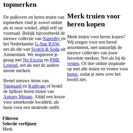
topmerken
Merk truien voor
De pullovers en heren truien van
topmerken vind je zowel online
heren kopen
als in onze winkel, altijd zelf op
voorraad. Bekijk bijvoorbeeld de
Merk truien voor heren kopen?
nieuwe collectie van
Superdry
en
Wij zorgen voor een breed
het Nederlandse
G-Star RAW
,
assortiment, met natuurlijk de
net als die van
Scotch & Soda
uit
nieuwe collecties van jouw
Amsterdam. We inspireren je
favoriete merken. Net als bij de
graag met
No Excess
en
PME
vesten
. Of doe online inspiratie
Legend
, net als met de andere
op met alle truien en vesten voor
mooie merken.
heren
, zodat je niets over het
hoofd ziet.
Bestel nieuwe items van
Vanguard
en
Kultivate
of bestel
de tijdloze heren truien van
Antony Morato
. Altijd een keuze
voor uitstekende kwaliteit, als
basis voor een stralende outfit.
Filteren
Selectie verfijnen
Merk