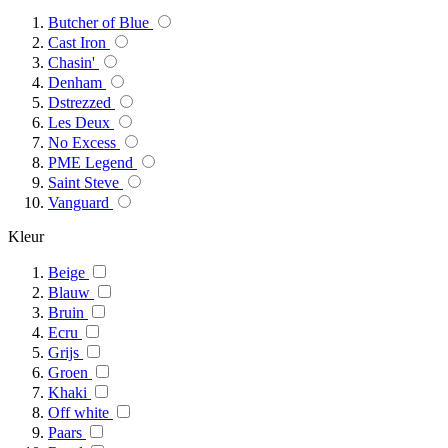
Butcher of Blue
Cast Iron
Chasin'
Denham
Dstrezzed
Les Deux
No Excess
PME Legend
Saint Steve
Vanguard
Kleur
Beige
Blauw
Bruin
Ecru
Grijs
Groen
Khaki
Off white
Paars