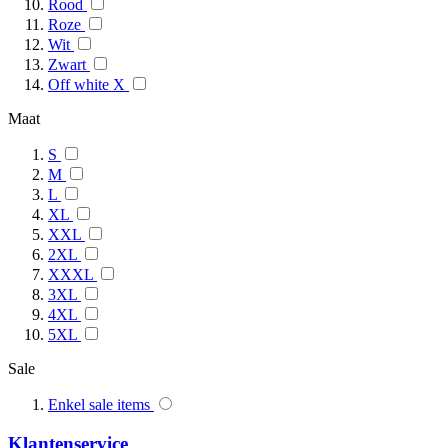
Rood
Roze
Wit
Zwart
Off white X
Maat
S
M
L
XL
XXL
2XL
XXXL
3XL
4XL
5XL
Sale
Enkel sale items
Klantenservice