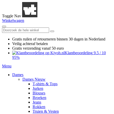
Toggle Nav
Winkelwagen
Gratis ruilen
of retourneren
binnen 30 dagen in Nederland
Veilig achteraf betalen
Gratis verzending
vanaf 50 euro
Klantbeoordeling
9.5
/
10
95%
Menu
Dames
Dames Nieuw
T-shirts & Tops
Jurken
Blouses
Broeken
Jeans
Rokken
Truien & Vesten