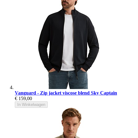
Vanguard - Zip jacket viscose blend Sky Captain
€ 159,00
In Winkelwagen