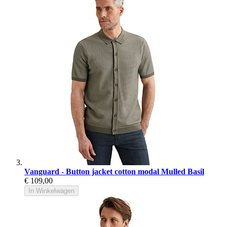
Vanguard - Button jacket cotton modal Mulled Basil
€ 109,00
In Winkelwagen