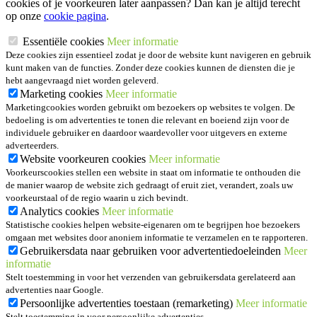
cookies of je voorkeuren later aanpassen? Dan kan je altijd terecht
op onze
cookie pagina
.
Essentiële cookies
Meer informatie
Deze cookies zijn essentieel zodat je door de website kunt navigeren en gebruik
kunt maken van de functies. Zonder deze cookies kunnen de diensten die je
hebt aangevraagd niet worden geleverd.
Marketing cookies
Meer informatie
Marketingcookies worden gebruikt om bezoekers op websites te volgen. De
bedoeling is om advertenties te tonen die relevant en boeiend zijn voor de
individuele gebruiker en daardoor waardevoller voor uitgevers en externe
adverteerders.
Website voorkeuren cookies
Meer informatie
Voorkeurscookies stellen een website in staat om informatie te onthouden die
de manier waarop de website zich gedraagt of eruit ziet, verandert, zoals uw
voorkeurstaal of de regio waarin u zich bevindt.
Analytics cookies
Meer informatie
Statistische cookies helpen website-eigenaren om te begrijpen hoe bezoekers
omgaan met websites door anoniem informatie te verzamelen en te rapporteren.
Gebruikersdata naar gebruiken voor advertentiedoeleinden
Meer
informatie
Stelt toestemming in voor het verzenden van gebruikersdata gerelateerd aan
advertenties naar Google.
Persoonlijke advertenties toestaan (remarketing)
Meer informatie
Stelt toestemming in voor persoonlijke advertenties.