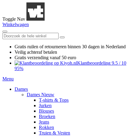
Toggle Nav
Winkelwagen
Gratis ruilen
of retourneren
binnen 30 dagen in Nederland
Veilig achteraf betalen
Gratis verzending
vanaf 50 euro
Klantbeoordeling
9.5
/
10
95%
Menu
Dames
Dames Nieuw
T-shirts & Tops
Jurken
Blouses
Broeken
Jeans
Rokken
Truien & Vesten