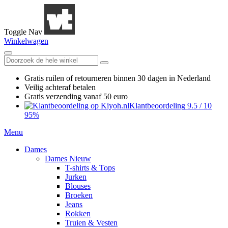
Toggle Nav
Winkelwagen
Gratis ruilen
of retourneren
binnen 30 dagen in Nederland
Veilig achteraf betalen
Gratis verzending
vanaf 50 euro
Klantbeoordeling
9.5
/
10
95%
Menu
Dames
Dames Nieuw
T-shirts & Tops
Jurken
Blouses
Broeken
Jeans
Rokken
Truien & Vesten