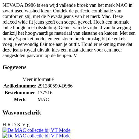
NEVADA D986 is een wijd vallende broek van het merk MAC in
zwart used washed kleur. Ontdek de perfecte combinatie van
comfort en stijl met de Nevada jeans van het merk Mac. Deze
relaxed wide fit jeans geeft een soepel gevoel. Heeft een normale
taille hoogte met ritssluiting. Geniet van de vrijheid van beweging
dankzij het hoogwaardige materiaal van elastane en katoen. Met een
trendy 5-pocket model en een stoere brede omslag bij de enkels,
voeg je eenvoudig flair toe aan je outfit. Houd er rekening mee dat
deze jeans royaal uitvalt; kies een maat kleiner voor een meer
aangesloten pasvorm op de heupen. V
Gegevens
Meer informatie
Artikelnummer
291280590-D986
Bestelnummer
137516
Merk
MAC
Wasvoorschrift
H R D K V g