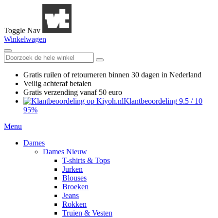
Toggle Nav
Winkelwagen
Gratis ruilen
of retourneren
binnen 30 dagen in Nederland
Veilig achteraf betalen
Gratis verzending
vanaf 50 euro
Klantbeoordeling
9.5
/
10
95%
Menu
Dames
Dames Nieuw
T-shirts & Tops
Jurken
Blouses
Broeken
Jeans
Rokken
Truien & Vesten