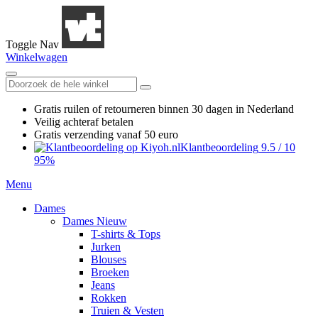
Toggle Nav
Winkelwagen
Gratis ruilen
of retourneren
binnen 30 dagen in Nederland
Veilig achteraf betalen
Gratis verzending
vanaf 50 euro
Klantbeoordeling
9.5
/
10
95%
Menu
Dames
Dames Nieuw
T-shirts & Tops
Jurken
Blouses
Broeken
Jeans
Rokken
Truien & Vesten