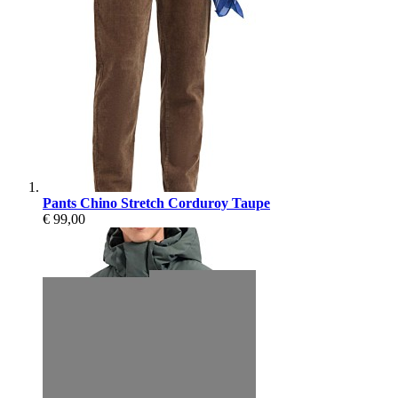
Pants Chino Stretch Corduroy Taupe
€ 99,00