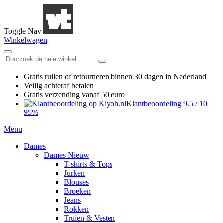
Toggle Nav
Winkelwagen
Gratis ruilen
of retourneren
binnen 30 dagen in Nederland
Veilig achteraf betalen
Gratis verzending
vanaf 50 euro
Klantbeoordeling
9.5
/
10
95%
Menu
Dames
Dames Nieuw
T-shirts & Tops
Jurken
Blouses
Broeken
Jeans
Rokken
Truien & Vesten