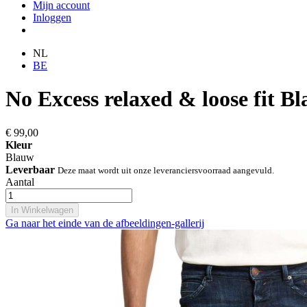
Mijn account
Inloggen
NL
BE
No Excess relaxed & loose fit B
€ 99,00
Kleur
Blauw
Leverbaar
Deze maat wordt uit onze leveranciersvoorraad aangevuld.
Aantal
In Winkelwagen
Ga naar het einde van de afbeeldingen-gallerij