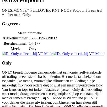
NOOS Potpourri
ONLSIMONI 3/4 PULLOVER KNT NOOS Potpourri is een trui
van het merk Only.
Gegevens
Meer informatie
Artikelnummer
15333199-219832
Bestelnummer
144177
Merk
Only
Only
ONLY brengt moderne damesmode met een jonge, zelfverzekerde
uitstraling en een sterke basis in denim. Het merk staat bekend om
toegankelijke trends, vrouwelijke silhouetten en kleding die je
makkelijk mixt voor iedere dag of juist een meer uitgesproken look.
Van jeans en tops tot jurken, blazers en jassen: Only dameskleding
weet mode, draagcomfort en een eigentijdse stijl op een natuurlijke
manier samen te brengen. Bij VT Mode in Weert vind je ONLY
voor dames die graag afwisselen, combineren en hun eigen stijl
willen laten zien. Zo shop je de nieuwste ONLY collectie eenvoudig