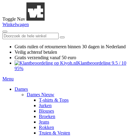
Toggle Nav
Winkelwagen
Gratis ruilen
of retourneren
binnen 30 dagen in Nederland
Veilig achteraf betalen
Gratis verzending
vanaf 50 euro
Klantbeoordeling
9.5
/
10
95%
Menu
Dames
Dames Nieuw
T-shirts & Tops
Jurken
Blouses
Broeken
Jeans
Rokken
Truien & Vesten