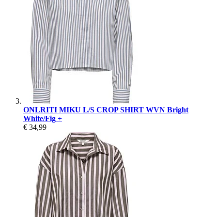
ONLRITI MIKU L/S CROP SHIRT WVN Bright
White/Fig +
€ 34,99