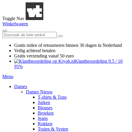
Toggle Nav
Winkelwagen
Gratis ruilen
of retourneren
binnen 30 dagen in Nederland
Veilig achteraf betalen
Gratis verzending
vanaf 50 euro
Klantbeoordeling
9.5
/
10
95%
Menu
Dames
Dames Nieuw
T-shirts & Tops
Jurken
Blouses
Broeken
Jeans
Rokken
Truien & Vesten