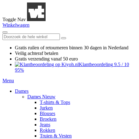
Toggle Nav
Winkelwagen
Gratis ruilen
of retourneren
binnen 30 dagen in Nederland
Veilig achteraf betalen
Gratis verzending
vanaf 50 euro
Klantbeoordeling
9.5
/
10
95%
Menu
Dames
Dames Nieuw
T-shirts & Tops
Jurken
Blouses
Broeken
Jeans
Rokken
Truien & Vesten