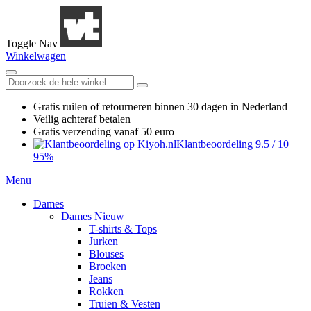
Toggle Nav
Winkelwagen
Gratis ruilen
of retourneren
binnen 30 dagen in Nederland
Veilig achteraf betalen
Gratis verzending
vanaf 50 euro
Klantbeoordeling
9.5
/
10
95%
Menu
Dames
Dames Nieuw
T-shirts & Tops
Jurken
Blouses
Broeken
Jeans
Rokken
Truien & Vesten