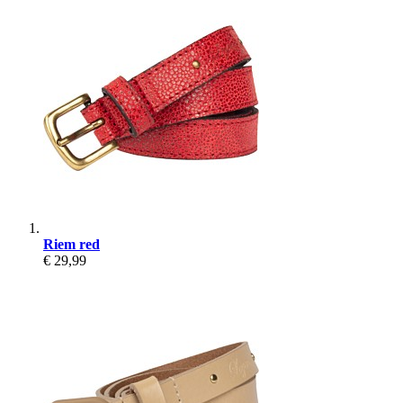
Riem red
€ 29,99