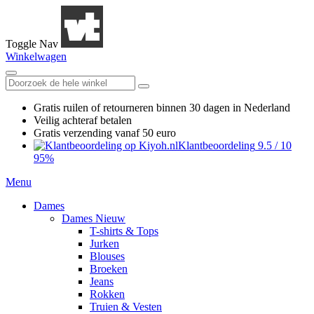
Toggle Nav
Winkelwagen
Gratis ruilen
of retourneren
binnen 30 dagen in Nederland
Veilig achteraf betalen
Gratis verzending
vanaf 50 euro
Klantbeoordeling
9.5
/
10
95%
Menu
Dames
Dames Nieuw
T-shirts & Tops
Jurken
Blouses
Broeken
Jeans
Rokken
Truien & Vesten