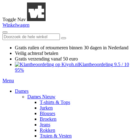
Toggle Nav
Winkelwagen
Gratis ruilen
of retourneren
binnen 30 dagen in Nederland
Veilig achteraf betalen
Gratis verzending
vanaf 50 euro
Klantbeoordeling
9.5
/
10
95%
Menu
Dames
Dames Nieuw
T-shirts & Tops
Jurken
Blouses
Broeken
Jeans
Rokken
Truien & Vesten