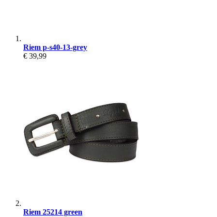
Riem p-s40-13-grey
€ 39,99
Riem 25214 green