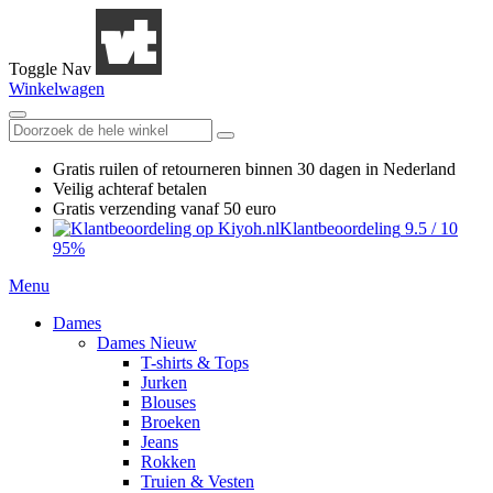
Toggle Nav
Winkelwagen
Gratis ruilen
of retourneren
binnen 30 dagen in Nederland
Veilig achteraf betalen
Gratis verzending
vanaf 50 euro
Klantbeoordeling
9.5
/
10
95%
Menu
Dames
Dames Nieuw
T-shirts & Tops
Jurken
Blouses
Broeken
Jeans
Rokken
Truien & Vesten