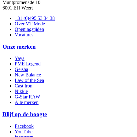
Muntpromenade 10
6001 EH Weert
+31 (0)495 53 34 38
Over VT Mode
Openingstijden
Vacatures
Onze merken
Yaya
PME Legend
Geisha
New Balance
Law of the Sea
Cast Iron
Nikkie
G-Star RAW
Alle merken
Blijf op de hoogte
Facebook
YouTube