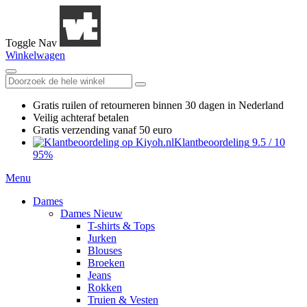
Toggle Nav
Winkelwagen
Gratis ruilen
of retourneren
binnen 30 dagen in Nederland
Veilig achteraf betalen
Gratis verzending
vanaf 50 euro
Klantbeoordeling
9.5
/
10
95%
Menu
Dames
Dames Nieuw
T-shirts & Tops
Jurken
Blouses
Broeken
Jeans
Rokken
Truien & Vesten