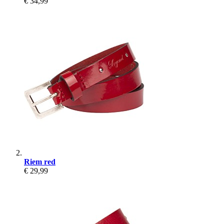
€ 34,99
Riem red
€ 29,99