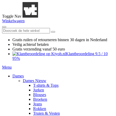
Toggle Nav
Winkelwagen
Gratis ruilen
of retourneren
binnen 30 dagen in Nederland
Veilig achteraf betalen
Gratis verzending
vanaf 50 euro
Klantbeoordeling
9.5
/
10
95%
Menu
Dames
Dames Nieuw
T-shirts & Tops
Jurken
Blouses
Broeken
Jeans
Rokken
Truien & Vesten