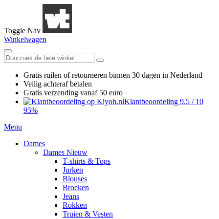
Toggle Nav
Winkelwagen
Gratis ruilen
of retourneren
binnen 30 dagen in Nederland
Veilig achteraf betalen
Gratis verzending
vanaf 50 euro
Klantbeoordeling
9.5
/
10
95%
Menu
Dames
Dames Nieuw
T-shirts & Tops
Jurken
Blouses
Broeken
Jeans
Rokken
Truien & Vesten