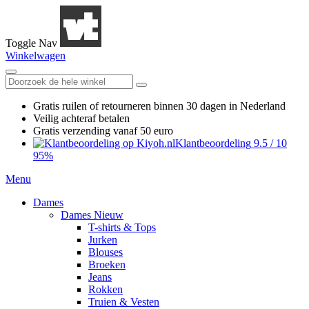
Toggle Nav
Winkelwagen
Gratis ruilen
of retourneren
binnen 30 dagen in Nederland
Veilig achteraf betalen
Gratis verzending
vanaf 50 euro
Klantbeoordeling
9.5
/
10
95%
Menu
Dames
Dames Nieuw
T-shirts & Tops
Jurken
Blouses
Broeken
Jeans
Rokken
Truien & Vesten