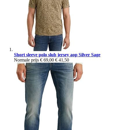
Short sleeve polo slub jersey aop Silver Sage
Normale prijs
€ 69,00
€ 41,50