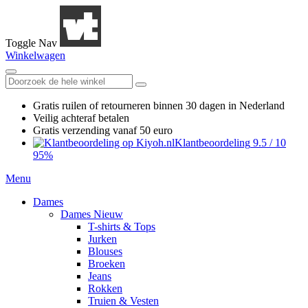
Toggle Nav
Winkelwagen
Gratis ruilen
of retourneren
binnen 30 dagen in Nederland
Veilig achteraf betalen
Gratis verzending
vanaf 50 euro
Klantbeoordeling
9.5
/
10
95%
Menu
Dames
Dames Nieuw
T-shirts & Tops
Jurken
Blouses
Broeken
Jeans
Rokken
Truien & Vesten