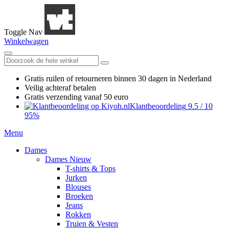
Toggle Nav
Winkelwagen
Gratis ruilen
of retourneren
binnen 30 dagen in Nederland
Veilig achteraf betalen
Gratis verzending
vanaf 50 euro
Klantbeoordeling
9.5
/
10
95%
Menu
Dames
Dames Nieuw
T-shirts & Tops
Jurken
Blouses
Broeken
Jeans
Rokken
Truien & Vesten