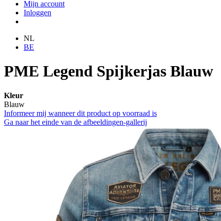
Mijn account
Inloggen
NL
BE
PME Legend Spijkerjas Blauw
Kleur
Blauw
Informeer mij wanneer dit product op voorraad is
Ga naar het einde van de afbeeldingen-gallerij