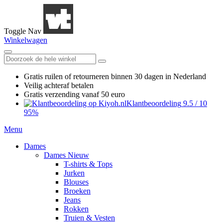
Toggle Nav
Winkelwagen
Gratis ruilen
of retourneren
binnen 30 dagen in Nederland
Veilig achteraf betalen
Gratis verzending
vanaf 50 euro
Klantbeoordeling
9.5
/
10
95%
Menu
Dames
Dames Nieuw
T-shirts & Tops
Jurken
Blouses
Broeken
Jeans
Rokken
Truien & Vesten