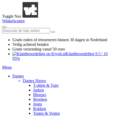
Toggle Nav
Winkelwagen
Gratis ruilen
of retourneren
binnen 30 dagen in Nederland
Veilig achteraf betalen
Gratis verzending
vanaf 50 euro
Klantbeoordeling
9.5
/
10
95%
Menu
Dames
Dames Nieuw
T-shirts & Tops
Jurken
Blouses
Broeken
Jeans
Rokken
Truien & Vesten