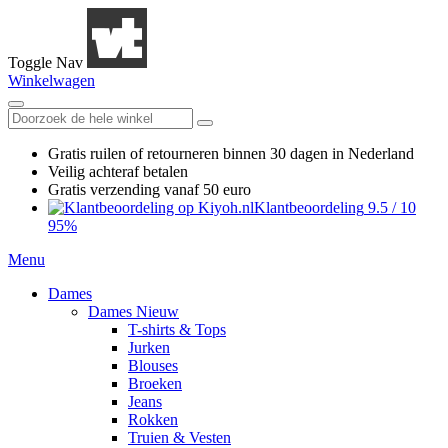
Toggle Nav
Winkelwagen
Gratis ruilen
of retourneren
binnen 30 dagen in Nederland
Veilig achteraf betalen
Gratis verzending
vanaf 50 euro
Klantbeoordeling
9.5
/
10
95%
Menu
Dames
Dames Nieuw
T-shirts & Tops
Jurken
Blouses
Broeken
Jeans
Rokken
Truien & Vesten