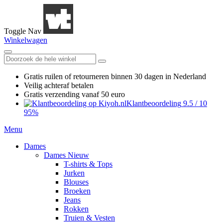
Toggle Nav
Winkelwagen
Gratis ruilen
of retourneren
binnen 30 dagen in Nederland
Veilig achteraf betalen
Gratis verzending
vanaf 50 euro
Klantbeoordeling
9.5
/
10
95%
Menu
Dames
Dames Nieuw
T-shirts & Tops
Jurken
Blouses
Broeken
Jeans
Rokken
Truien & Vesten