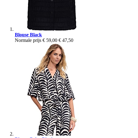
Blouse Black
Normale prijs
€ 59,00
€ 47,50