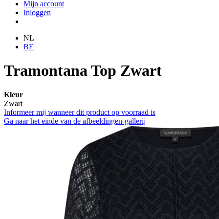
Mijn account
Inloggen
NL
BE
Tramontana Top Zwart
Kleur
Zwart
Informeer mij wanneer dit product op voorraad is
Ga naar het einde van de afbeeldingen-gallerij