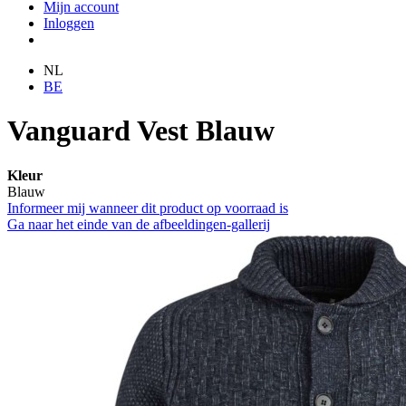
Mijn account
Inloggen
NL
BE
Vanguard Vest Blauw
Kleur
Blauw
Informeer mij wanneer dit product op voorraad is
Ga naar het einde van de afbeeldingen-gallerij