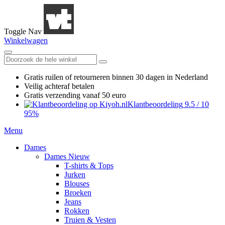
Toggle Nav
Winkelwagen
Gratis ruilen
of retourneren
binnen 30 dagen in Nederland
Veilig achteraf betalen
Gratis verzending
vanaf 50 euro
Klantbeoordeling
9.5
/
10
95%
Menu
Dames
Dames Nieuw
T-shirts & Tops
Jurken
Blouses
Broeken
Jeans
Rokken
Truien & Vesten