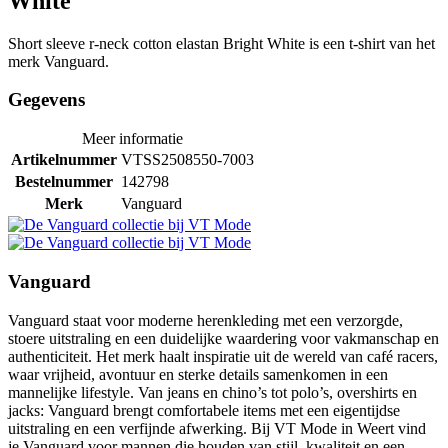
White
Short sleeve r-neck cotton elastan Bright White is een t-shirt van het
merk Vanguard.
Gegevens
Meer informatie
Artikelnummer
VTSS2508550-7003
Bestelnummer
142798
Merk
Vanguard
Vanguard
Vanguard staat voor moderne herenkleding met een verzorgde,
stoere uitstraling en een duidelijke waardering voor vakmanschap en
authenticiteit. Het merk haalt inspiratie uit de wereld van café racers,
waar vrijheid, avontuur en sterke details samenkomen in een
mannelijke lifestyle. Van jeans en chino’s tot polo’s, overshirts en
jacks: Vanguard brengt comfortabele items met een eigentijdse
uitstraling en een verfijnde afwerking. Bij VT Mode in Weert vind
je Vanguard voor mannen die houden van stijl, kwaliteit en een