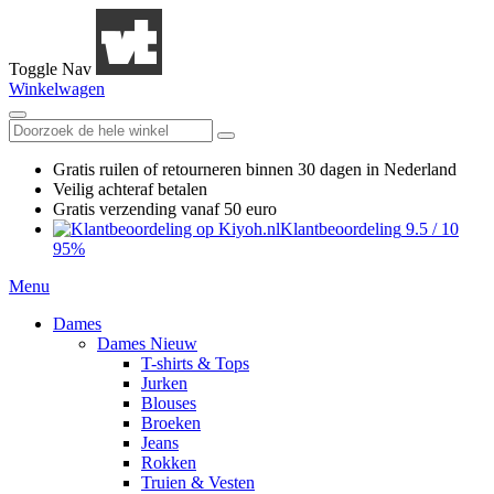
Toggle Nav
Winkelwagen
Gratis ruilen
of retourneren
binnen 30 dagen in Nederland
Veilig achteraf betalen
Gratis verzending
vanaf 50 euro
Klantbeoordeling
9.5
/
10
95%
Menu
Dames
Dames Nieuw
T-shirts & Tops
Jurken
Blouses
Broeken
Jeans
Rokken
Truien & Vesten