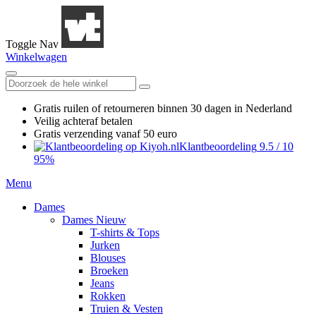
Toggle Nav
Winkelwagen
Gratis ruilen
of retourneren
binnen 30 dagen in Nederland
Veilig achteraf betalen
Gratis verzending
vanaf 50 euro
Klantbeoordeling
9.5
/
10
95%
Menu
Dames
Dames Nieuw
T-shirts & Tops
Jurken
Blouses
Broeken
Jeans
Rokken
Truien & Vesten