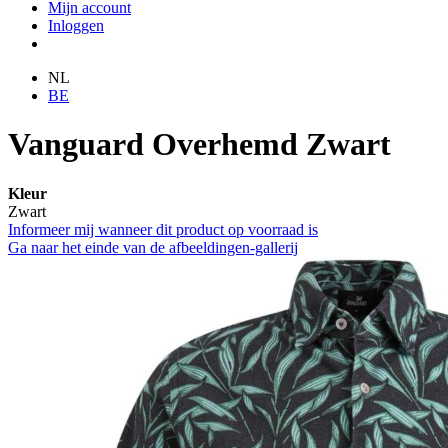
Mijn account
Inloggen
NL
BE
Vanguard Overhemd Zwart
Kleur
Zwart
Informeer mij wanneer dit product op voorraad is
Ga naar het einde van de afbeeldingen-gallerij