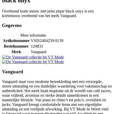
black onyx
Overhemd korte mouw met print pique black onyx is een
kortemouw overhemd van het merk Vanguard.
Gegevens
Meer informatie
Artikelnummer
VSIS2404259-9139
Bestelnummer
129833
Merk
Vanguard
Vanguard
Vanguard staat voor moderne herenkleding met een verzorgde,
stoere uitstraling en een duidelijke waardering voor vakmanschap en
authenticiteit. Het merk haalt inspiratie uit de wereld van café racers,
waar vrijheid, avontuur en sterke details samenkomen in een
mannelijke lifestyle. Van jeans en chino’s tot polo’s, overshirts en
jacks: Vanguard brengt comfortabele items met een eigentijdse
uitstraling en een verfijnde afwerking. Bij VT Mode in Weert vind
je Vanguard voor mannen die houden van stijl, kwaliteit en een