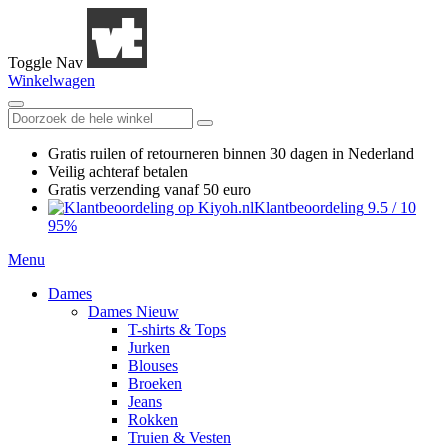
Toggle Nav
Winkelwagen
Gratis ruilen
of retourneren
binnen 30 dagen in Nederland
Veilig achteraf betalen
Gratis verzending
vanaf 50 euro
Klantbeoordeling
9.5
/
10
95%
Menu
Dames
Dames Nieuw
T-shirts & Tops
Jurken
Blouses
Broeken
Jeans
Rokken
Truien & Vesten